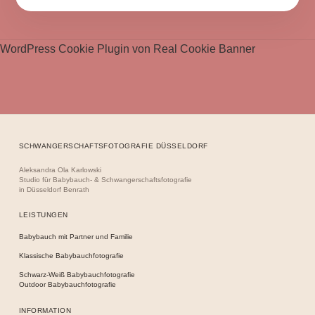
WordPress Cookie Plugin von Real Cookie Banner
SCHWANGERSCHAFTSFOTOGRAFIE DÜSSELDORF
Aleksandra Ola Karlowski
Studio für Babybauch- & Schwangerschaftsfotografie
in Düsseldorf Benrath
LEISTUNGEN
Babybauch mit Partner und Familie
Klassische Babybauchfotografie
Schwarz-Weiß Babybauchfotografie
Outdoor Babybauchfotografie
INFORMATION