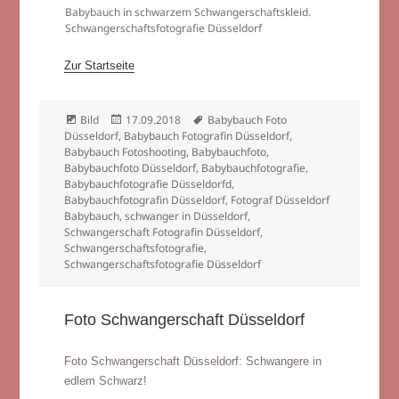
Babybauch in schwarzem Schwangerschaftskleid.
Schwangerschaftsfotografie Düsseldorf
Zur Startseite
Format
Veröffentlicht
Schlagwörter
Bild
17.09.2018
Babybauch Foto
am
Düsseldorf
,
Babybauch Fotografin Düsseldorf
,
Babybauch Fotoshooting
,
Babybauchfoto
,
Babybauchfoto Düsseldorf
,
Babybauchfotografie
,
Babybauchfotografie Düsseldorfd
,
Babybauchfotografin Düsseldorf
,
Fotograf Düsseldorf
Babybauch
,
schwanger in Düsseldorf
,
Schwangerschaft Fotografin Düsseldorf
,
Schwangerschaftsfotografie
,
Schwangerschaftsfotografie Düsseldorf
Foto Schwangerschaft Düsseldorf
Foto Schwangerschaft Düsseldorf: Schwangere in
edlem Schwarz!