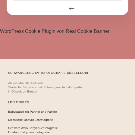
Beitragsnavigation
WordPress Cookie Plugin von Real Cookie Banner
SCHWANGERSCHAFTSFOTOGRAFIE DÜSSELDORF
Aleksandra Ola Karlowski
Studio für Babybauch- & Schwangerschaftsfotografie
in Düsseldorf Benrath
LEISTUNGEN
Babybauch mit Partner und Familie
Klassische Babybauchfotografie
Schwarz-Weiß Babybauchfotografie
Outdoor Babybauchfotografie