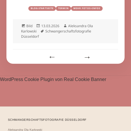
BLOG-STARTSEITE
TERMIN
MEHR FOTOS+INFOS
Format
Veröffentlicht
Autor
Bild
13.03.2026
Aleksandra Ola
am
Schlagwörter
Karlowski
Schwangerschaftsfotografie
Düsseldorf
Beitragsnavigation
WordPress Cookie Plugin von Real Cookie Banner
SCHWANGERSCHAFTSFOTOGRAFIE DÜSSELDORF
Aleksandra Ola Karlowski