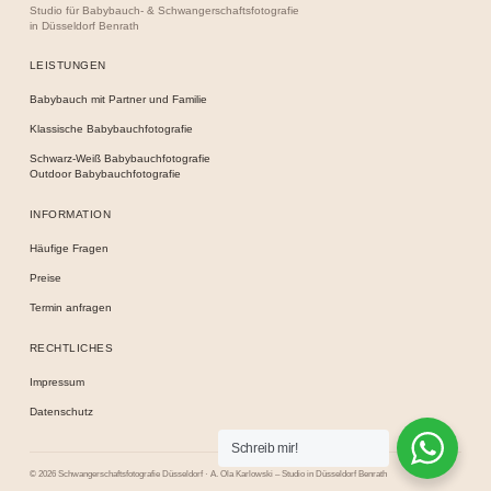
Studio für Babybauch- & Schwangerschaftsfotografie
in Düsseldorf Benrath
LEISTUNGEN
Babybauch mit Partner und Familie
Klassische Babybauchfotografie
Schwarz-Weiß Babybauchfotografie
Outdoor Babybauchfotografie
INFORMATION
Häufige Fragen
Preise
Termin anfragen
RECHTLICHES
Impressum
Datenschutz
Schreib mir!
© 2026 Schwangerschaftsfotografie Düsseldorf · A. Ola Karlowski – Studio in Düsseldorf Benrath