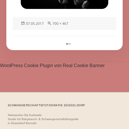
Veröffentlicht
Volle
07.05.2017
700 × 467
am
Größe
Beitragsnavigation
WordPress Cookie Plugin von Real Cookie Banner
SCHWANGERSCHAFTSFOTOGRAFIE DÜSSELDORF
Aleksandra Ola Karlowski
Studio für Babybauch- & Schwangerschaftsfotografie
in Düsseldorf Benrath