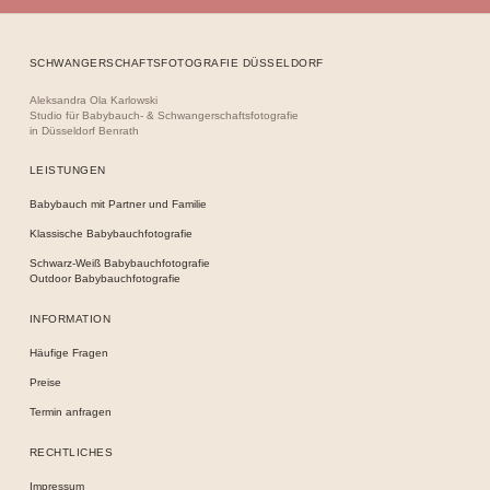
SCHWANGERSCHAFTSFOTOGRAFIE DÜSSELDORF
Aleksandra Ola Karlowski
Studio für Babybauch- & Schwangerschaftsfotografie
in Düsseldorf Benrath
LEISTUNGEN
Babybauch mit Partner und Familie
Klassische Babybauchfotografie
Schwarz-Weiß Babybauchfotografie
Outdoor Babybauchfotografie
INFORMATION
Häufige Fragen
Preise
Termin anfragen
RECHTLICHES
Impressum