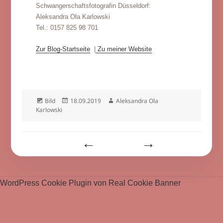
Schwangerschaftsfotografin Düsseldorf:
Aleksandra Ola Karlowski
Tel.: 0157 825 98 701
Zur Blog-Startseite
|
Zu meiner Website
Format
Veröffentlicht
Autor
Bild
18.09.2019
Aleksandra Ola
am
Karlowski
Beitragsnavigation
WordPress Cookie Plugin von Real Cookie Banner