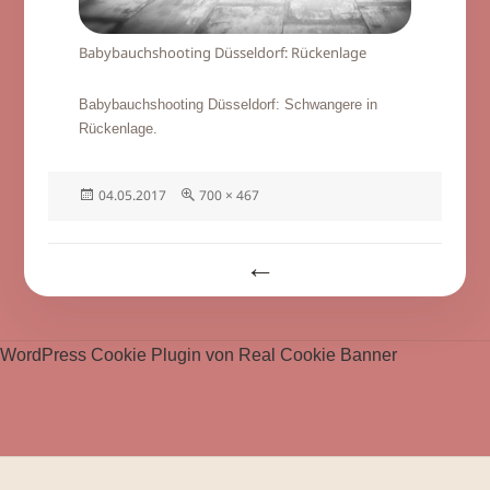
Babybauchshooting Düsseldorf: Rückenlage
Babybauchshooting Düsseldorf: Schwangere in
Rückenlage.
Veröffentlicht
Volle
04.05.2017
700 × 467
am
Größe
Beitragsnavigation
WordPress Cookie Plugin von Real Cookie Banner