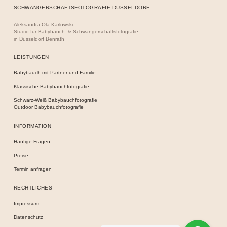
SCHWANGERSCHAFTSFOTOGRAFIE DÜSSELDORF
Aleksandra Ola Karlowski
Studio für Babybauch- & Schwangerschaftsfotografie
in Düsseldorf Benrath
LEISTUNGEN
Babybauch mit Partner und Familie
Klassische Babybauchfotografie
Schwarz-Weiß Babybauchfotografie
Outdoor Babybauchfotografie
INFORMATION
Häufige Fragen
Preise
Termin anfragen
RECHTLICHES
Impressum
Datenschutz