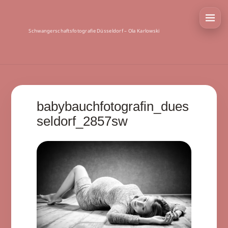
Schwangerschaftsfotografie Düsseldorf – Ola Karlowski
babybauchfotografin_dues
seldorf_2857sw