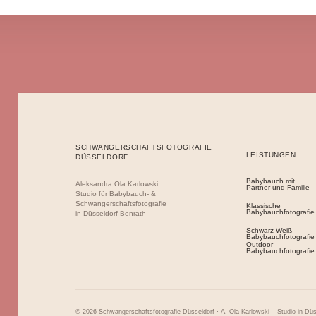
Seite
SCHWANGERSCHAFTSFOTOGRAFIE
LEISTUNGEN
DÜSSELDORF
Babybauch mit
Aleksandra Ola Karlowski
Partner und Familie
Studio für Babybauch- &
Schwangerschaftsfotografie
Klassische
Babybauchfotografie
in Düsseldorf Benrath
Schwarz-Weiß
Babybauchfotografie
Outdoor
Babybauchfotografie
© 2026 Schwangerschaftsfotografie Düsseldorf · A. Ola Karlowski – Studio in Düs