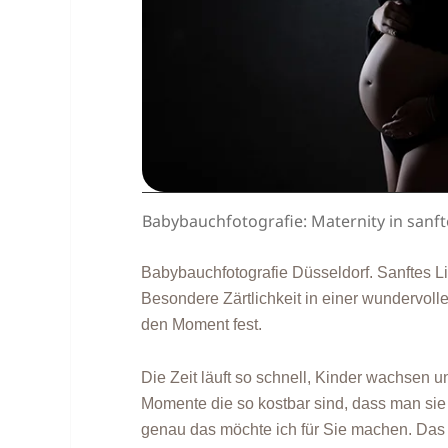
Babybauchfotografie: Maternity in sanft
Babybauchfotografie Düsseldorf. Sanftes Li
Besondere Zärtlichkeit in einer wundervolle
den Moment fest.
Die Zeit läuft so schnell, Kinder wachsen un
Momente die so kostbar sind, dass man sie
genau das möchte ich für Sie machen. Das 