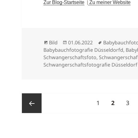
Zur Blog-Startseite
|
Zu meiner Website
Format
Veröffentlicht
Schlagwörter
Bild
01.06.2022
Babybauchfot
am
Babybauchfotografie Düsseldorfd
,
Baby
Schwangerschaftsfoto
,
Schwangerschaft
Schwangerschaftsfotografie Düsseldorf
Seitennummerierung
Seite
SEITE
Seit
1
2
3
der
Beiträge
Vorherige