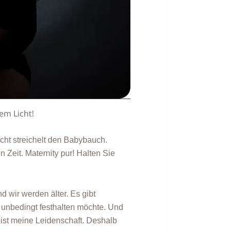
em Licht!
cht streichelt den Babybauch.
n Zeit. Maternity pur! Halten Sie
d wir werden älter. Es gibt
 unbedingt festhalten möchte. Und
ist meine Leidenschaft. Deshalb